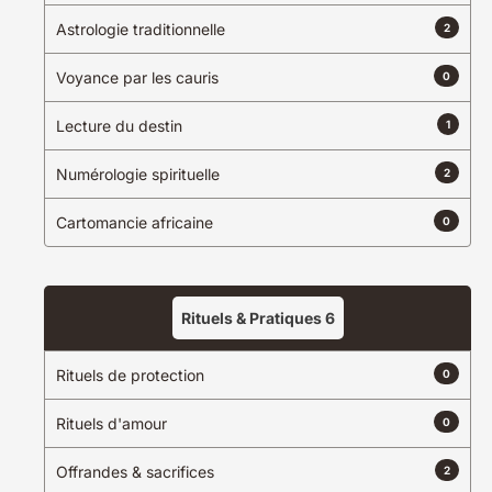
Astrologie traditionnelle
2
Voyance par les cauris
0
Lecture du destin
1
Exemple :
envoûtement
rituel d'amour
Numérologie spirituelle
voyance
2
Cartomancie africaine
0
Exemple :
Paris
Lyon
Marseille
Rituels & Pratiques
6
Chercher dans un rayon de
10
kilometers
Rituels de protection
0
Rituels d'amour
0
Offrandes & sacrifices
2