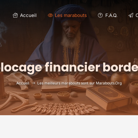
Accueil
Les marabouts
F.A.Q.
C
locage financier bord
Accueil
Les meilleurs marabouts sont sur Marabouts.Org