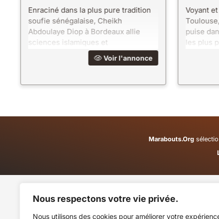
Enraciné dans la plus pure tradition
Voyant et 
soufie sénégalaise, Cheikh
Toulouse,
Abdoulaye Diop à Bordeaux allie
puise dan
sciences islamiques et
les plus 
maraboutisme ancestral. Une
votre vie.
Voir l'annonce
approche spirituelle d'une rare
: il sait.
élévation.
Marabouts.Org
sélectio
Nous respectons votre vie privée.
Nous utilisons des cookies pour améliorer votre expérienc