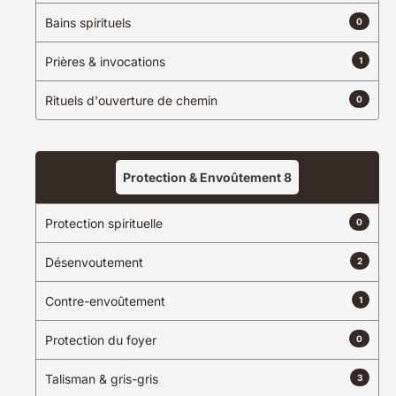
Bains spirituels
0
Prières & invocations
1
Cheikh Abdoulaye Diop –
Marabout Soufi & Spécialiste
Sciences Islamiques à
Rituels d'ouverture de chemin
0
Bordeaux
5.0
Bordeaux, Gironde, France
+221 77 392 64 18
Protection & Envoûtement
8
Itinéraire
Voir sur la carte
Protection spirituelle
0
Désenvoutement
2
Contre-envoûtement
1
Protection du foyer
0
Talisman & gris-gris
3