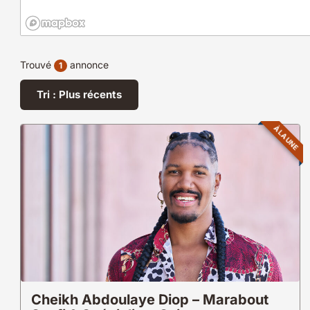
Trouvé
annonce
1
Tri : Plus récents
À LA UNE
Cheikh Abdoulaye Diop – Marabout