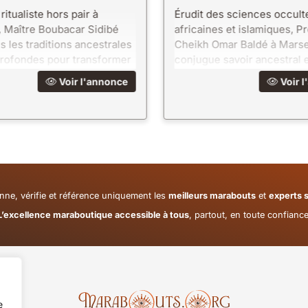
ritualiste hors pair à
Érudit des sciences occult
 Maître Boubacar Sidibé
africaines et islamiques, P
s les traditions ancestrales
Cheikh Omar Baldé à Marsei
profondes pour transformer
conjugue savoir ancestral e
 Voyance, rituels, protection
précision scientifique. Un
Voir l'annonce
Voir l
unique, des résultats extrao
nne, vérifie et référence uniquement les
meilleurs marabouts
et
experts s
L’excellence maraboutique accessible à tous
, partout, en toute confiance
e