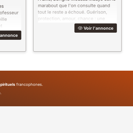
marabout que l'on consulte quand
es
tout le reste a échoué. Guérison,
rofesseur
protection, amour, chance : une
lle
puissance spirituelle brute et des
t
Voir l'annonce
résultats qui parlent.
e approche
'annonce
rdinaires.
pirituels
francophones.
.