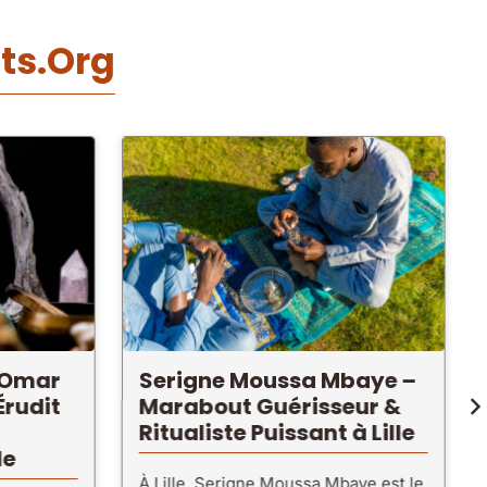
ts.Org
 Omar
Serigne Moussa Mbaye –
rudit
Marabout Guérisseur &
Ritualiste Puissant à Lille
le
À Lille, Serigne Moussa Mbaye est le