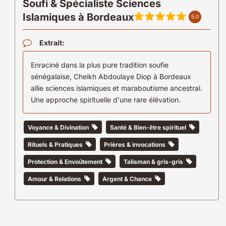
Soufi & Spécialiste Sciences
Islamiques à Bordeaux
5.0
Extrait:
Enraciné dans la plus pure tradition soufie
sénégalaise, Cheikh Abdoulaye Diop à Bordeaux
allie sciences islamiques et maraboutisme ancestral.
Une approche spirituelle d'une rare élévation.
Voyance & Divination
Santé & Bien-être spirituel
Rituels & Pratiques
Prières & invocations
Protection & Envoûtement
Talisman & gris-gris
Amour & Relations
Argent & Chance