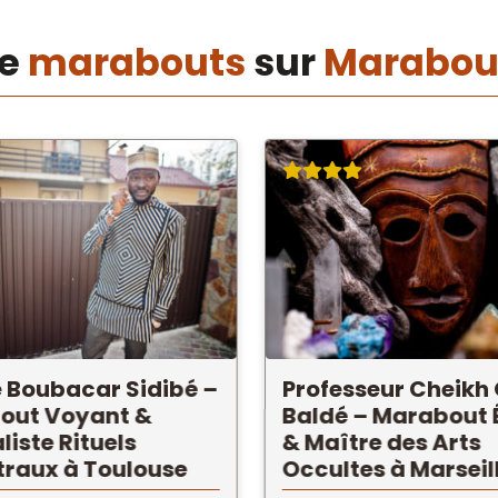
de
marabouts
sur
Marabou
 Boubacar Sidibé –
Professeur Cheikh
out Voyant &
Baldé – Marabout É
liste Rituels
& Maître des Arts
raux à Toulouse
Occultes à Marseil