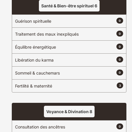
Santé & Bien-être spirituel
6
Guérison spirituelle
0
Traitement des maux inexpliqués
0
Équilibre énergétique
0
Libération du karma
0
Sommeil & cauchemars
0
Fertilité & maternité
3
Voyance & Divination
8
Consultation des ancêtres
0