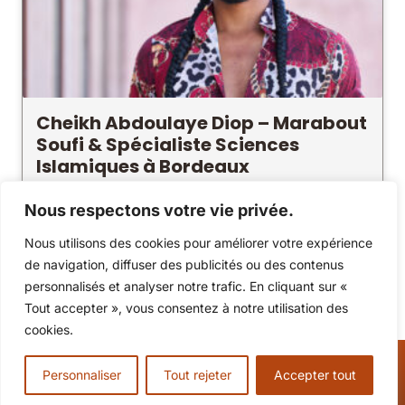
Cheikh Abdoulaye Diop – Marabout
Soufi & Spécialiste Sciences
Islamiques à Bordeaux
Enraciné dans la plus pure tradition soufie
Nous respectons votre vie privée.
sénégalaise, Cheikh Abdoulaye Diop à Bordeaux
Nous utilisons des cookies pour améliorer votre expérience
allie sciences islamiques et maraboutisme
de navigation, diffuser des publicités ou des contenus
ancestral. Une approche spirituelle d'une rare
personnalisés et analyser notre trafic. En cliquant sur «
élévation.
Voir l'annonce
Tout accepter », vous consentez à notre utilisation des
cookies.
Personnaliser
Tout rejeter
Accepter tout
Marabouts.Org
sélectionne, vérifie et référence uniquement les
meilleurs marabouts
et
experts spirituels
francophones.