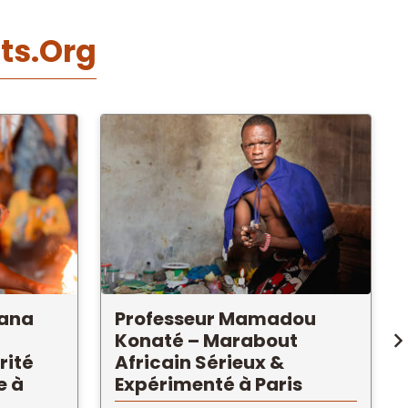
ts.Org
sana
Professeur Mamadou
Konaté – Marabout
rité
Africain Sérieux &
e à
Expérimenté à Paris