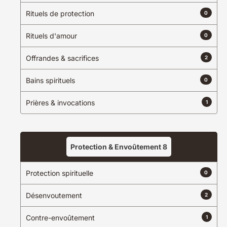
Rituels de protection
0
Rituels d'amour
0
Offrandes & sacrifices
2
Exemple :
envoûtement
rituel d'amour
Bains spirituels
voyance
0
Prières & invocations
1
Exemple :
Paris
Lyon
Marseille
Protection & Envoûtement
8
Chercher dans un rayon de
10
kilometers
Protection spirituelle
0
Désenvoutement
2
Contre-envoûtement
1