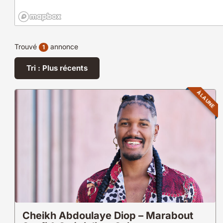
Trouvé
annonce
1
Tri : Plus récents
À LA UNE
Cheikh Abdoulaye Diop – Marabout