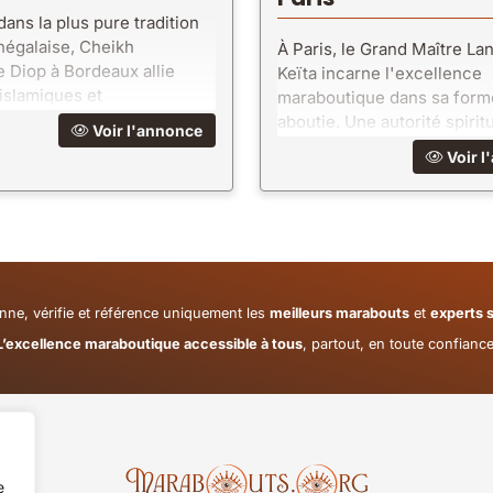
ans la plus pure tradition
négalaise, Cheikh
À Paris, le Grand Maître La
 Diop à Bordeaux allie
Keïta incarne l'excellence
islamiques et
maraboutique dans sa forme
sme ancestral. Une
aboutie. Une autorité spiritu
Voir l'annonce
spirituelle d'une rare
une puissance rares, des ré
Voir l
qui défient l'entendement.
nne, vérifie et référence uniquement les
meilleurs marabouts
et
experts s
L’excellence maraboutique accessible à tous
, partout, en toute confiance
e