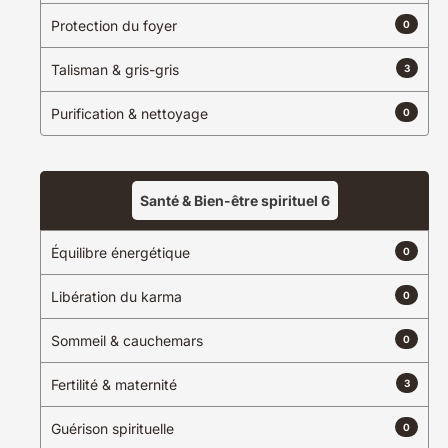
Protection du foyer
0
Talisman & gris-gris
3
Cheikh Abdoulaye Diop –
Marabout Soufi & Spécialiste
Sciences Islamiques à
Purification & nettoyage
0
Bordeaux
5.0
Bordeaux, Gironde, France
+221 77 392 64 18
Santé & Bien-être spirituel
6
Itinéraire
Voir sur la carte
Équilibre énergétique
0
Libération du karma
0
Sommeil & cauchemars
0
Fertilité & maternité
3
Guérison spirituelle
0