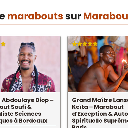
de
marabouts
sur
Marabou
 Abdoulaye Diop –
Grand Maître Lan
ut Soufi &
Keïta – Marabout
liste Sciences
d’Exception & Auto
ques à Bordeaux
Spirituelle Suprêm
Paris