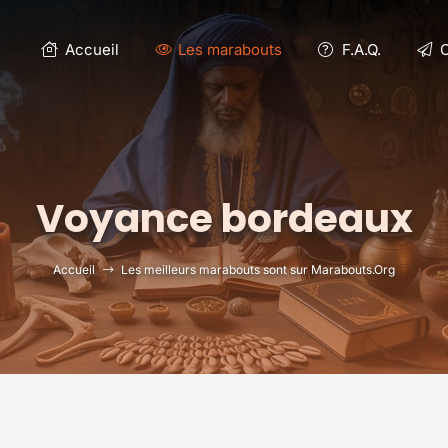
Accueil
Les marabouts
F.A.Q.
C
Voyance bordeaux
Accueil
Les meilleurs marabouts sont sur Marabouts.Org