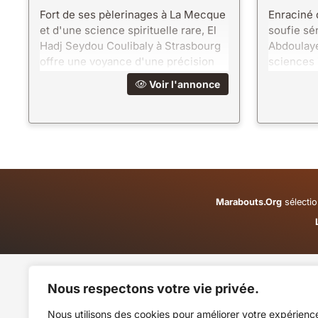
Fort de ses pèlerinages à La Mecque
Enraciné d
et d'une science spirituelle rare, El
soufie sé
Hadj Seydou Coulibaly à Strasbourg
Abdoulaye
offre une voyance d'une précision
sciences 
absolue et des interventions d'une
marabouti
Voir l'annonce
puissance bénie.
approche 
élévation.
Marabouts.Org
sélectio
Nous respectons votre vie privée.
Nous utilisons des cookies pour améliorer votre expérienc