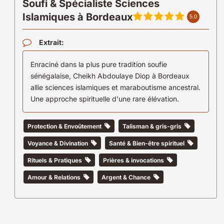
Soufi & Spécialiste Sciences
Islamiques à Bordeaux
5.0
Extrait:
Enraciné dans la plus pure tradition soufie
sénégalaise, Cheikh Abdoulaye Diop à Bordeaux
allie sciences islamiques et maraboutisme ancestral.
Une approche spirituelle d'une rare élévation.
Protection & Envoûtement
Talisman & gris-gris
Voyance & Divination
Santé & Bien-être spirituel
Rituels & Pratiques
Prières & invocations
Amour & Relations
Argent & Chance