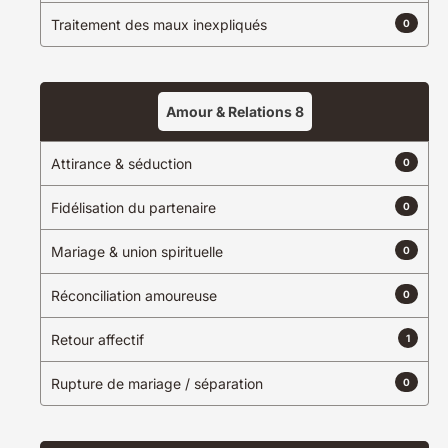
Traitement des maux inexpliqués
0
Amour & Relations
8
Attirance & séduction
0
Fidélisation du partenaire
0
Mariage & union spirituelle
0
Réconciliation amoureuse
0
Retour affectif
1
Rupture de mariage / séparation
0