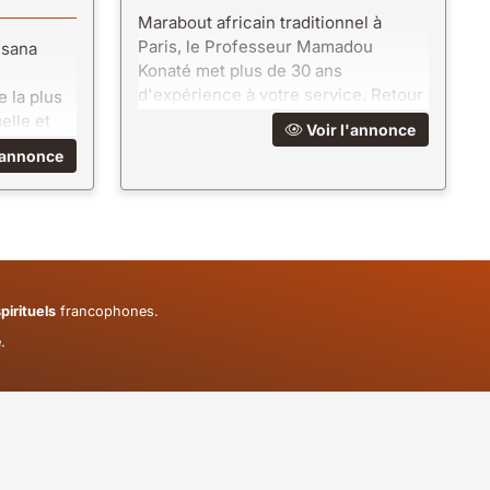
Marabout africain traditionnel à
Paris, le Professeur Mamadou
nsana
Konaté met plus de 30 ans
d'expérience à votre service. Retour
 la plus
affectif, protection, voyance : des
elle et
Voir l'annonce
résultats concrets et durables.
sultats
'annonce
pirituels
francophones.
.