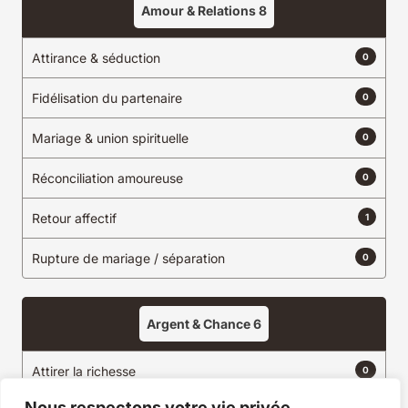
Amour & Relations
8
Attirance & séduction
0
Fidélisation du partenaire
0
Mariage & union spirituelle
0
Réconciliation amoureuse
0
Retour affectif
1
Rupture de mariage / séparation
0
Argent & Chance
6
Attirer la richesse
0
Nous respectons votre vie privée.