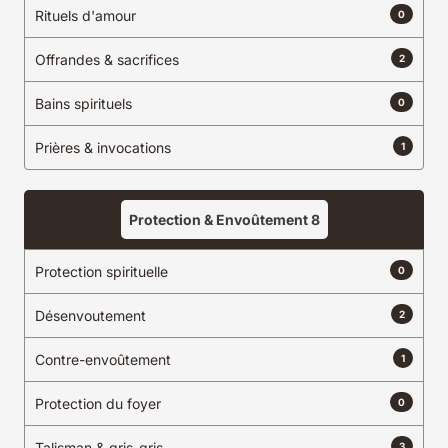
Rituels d'amour
0
Offrandes & sacrifices
2
Bains spirituels
0
Prières & invocations
1
Protection & Envoûtement
8
Protection spirituelle
0
Désenvoutement
2
Contre-envoûtement
1
Protection du foyer
0
Talisman & gris-gris
3