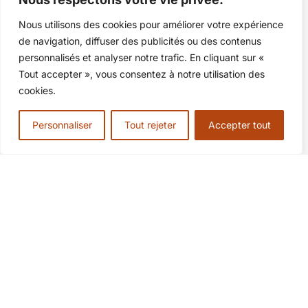
Chance aux jeux
0
Nous utilisons des cookies pour améliorer votre expérience
Chance générale
0
de navigation, diffuser des publicités ou des contenus
personnalisés et analyser notre trafic. En cliquant sur «
Commerce & prospérité
0
Tout accepter », vous consentez à notre utilisation des
cookies.
Déblocage financier
0
Succès professionnel
0
Personnaliser
Tout rejeter
Accepter tout
Plus de
marabouts
sur
Marabouts.Org