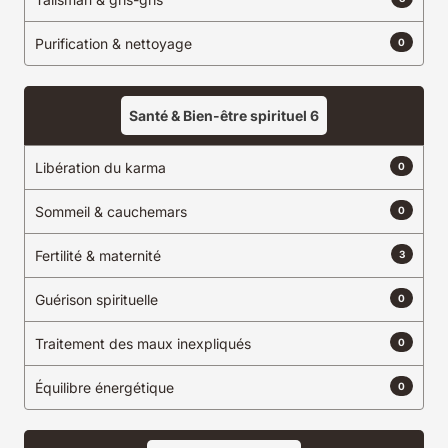
Purification & nettoyage
0
Santé & Bien-être spirituel
6
Libération du karma
0
Sommeil & cauchemars
0
Fertilité & maternité
3
Guérison spirituelle
0
Traitement des maux inexpliqués
0
Équilibre énergétique
0