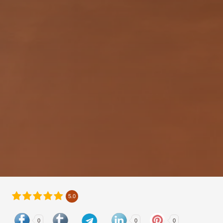
5.0
0
0
0